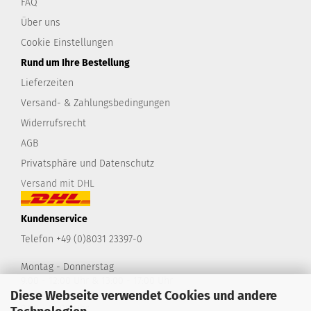
FAQ
Über uns
Cookie Einstellungen
Rund um Ihre Bestellung
Lieferzeiten
Versand- & Zahlungsbedingungen
Widerrufsrecht
AGB
Privatsphäre und Datenschutz
Versand mit DHL
Kundenservice
Telefon +49 (0)8031 23397-0
Montag - Donnerstag
9:00 - 12:00 Uhr & 13:00 - 17:00 Uhr
Diese Webseite verwendet Cookies und andere
Freitag
9:00 - 14:00 Uhr