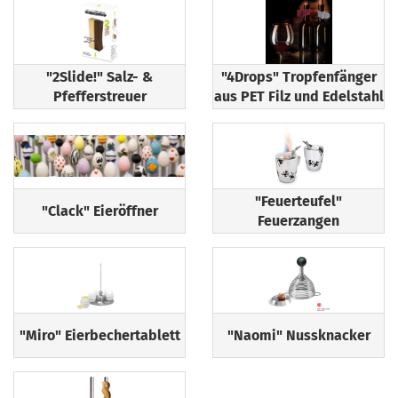
"2Slide!" Salz- &
"4Drops" Tropfenfänger
Pfefferstreuer
aus PET Filz und Edelstahl
"Feuerteufel"
"Clack" Eieröffner
Feuerzangen
"Miro" Eierbechertablett
"Naomi" Nussknacker