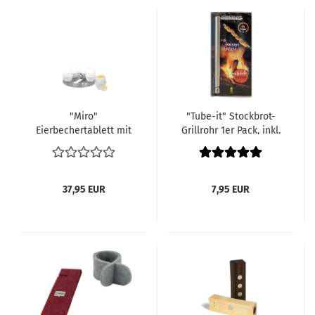
"Miro"
"Tube-it" Stockbrot-
Eierbechertablett mit
Grillrohr 1er Pack, inkl.
Edelstahl Tablett, 5
Rezept für Hefeteig
weißen Porzellan
Eierbechern
37,95 EUR
7,95 EUR