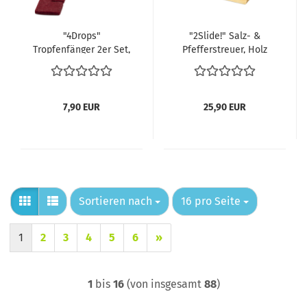
"4Drops"
"2Slide!" Salz- &
Tropfenfänger 2er Set,
Pfefferstreuer, Holz
PET Filz, rot, grau
7,90 EUR
25,90 EUR
Sortieren nach
pro Seite
Sortieren nach
16 pro Seite
1
2
3
4
5
6
»
1
bis
16
(von insgesamt
88
)