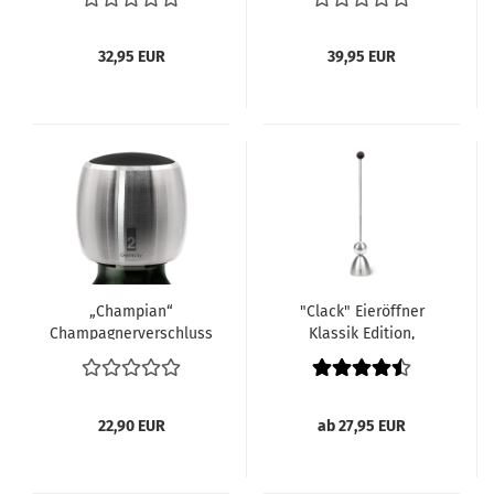
geschwärzt
Keramikei, 4 weißen
Porzellan Eierbechern
32,95 EUR
39,95 EUR
„Champian“
"Clack" Eieröffner
Champagnerverschluss
Klassik Edition,
aus Edelstahl mit
Silikonkugel schwarz
schwarzer Kappe
22,90 EUR
ab 27,95 EUR