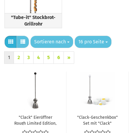
"Tube-it" Stockbrot-
Grillrohr
Sortieren nach
pro Seite
Sortieren nach
16 pro Seite
1
2
3
4
5
6
»
"Clack" Eieröffner
"Clack-Geschenkbox"
Rough Limited Edition,
Set mit "Clack"
Eichenholzkugel
Eieröffner mit weißem