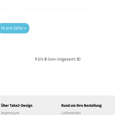
pro Seite
16 pro Seite
1
bis
5
(von insgesamt
5
)
Über Take2-Design
Rund um Ihre Bestellung
Impressum
Lieferzeiten