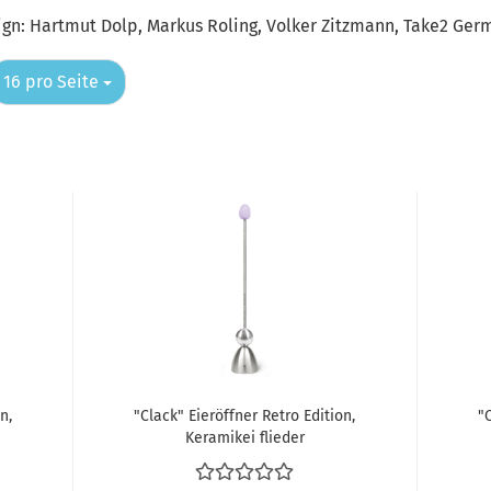
ign: Hartmut Dolp, Markus Roling, Volker Zitzmann, Take2 Ger
pro Seite
16 pro Seite
n,
"Clack" Eieröffner Retro Edition,
"C
Keramikei flieder