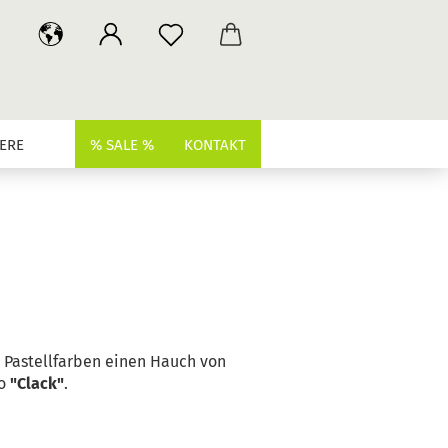
ERE
% SALE %
KONTAKT
n Pastellfarben einen Hauch von
ro
"Clack"
.