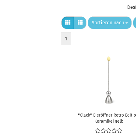
Des
Sortieren nach
Sortieren nach
1
"Clack" Eieröffner Retro Editio
Keramikei gelb