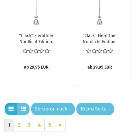
"Clack" Eieröffner
"Clack" Eieröffner
Nordlicht Edition,
Nordlicht Edition,
Seestern
Delphin
ab 29,95 EUR
ab 29,95 EUR
Sortieren nach
pro Seite
Sortieren nach
16 pro Seite
1
2
3
4
5
»