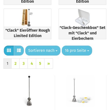
Edition
Edition
"Clack-Geschenkbox" Set
"Clack" Eieröffner Rough
mit "Clack" und
Limited Edition
Eierbechern
Sortieren nach
pro Seite
Sortieren nach
16 pro Seite
1
2
3
4
5
»