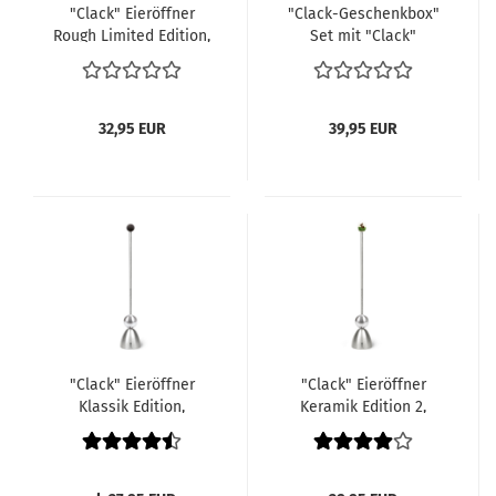
"Clack" Eieröffner
"Clack-Geschenkbox"
Rough Limited Edition,
Set mit "Clack"
Eichenholzkugel
Eieröffner mit weißem
geschwärzt
Keramikei, 4 weißen
Porzellan Eierbechern
32,95 EUR
39,95 EUR
"Clack" Eieröffner
"Clack" Eieröffner
Klassik Edition,
Keramik Edition 2,
Silikonkugel schwarz
Hase