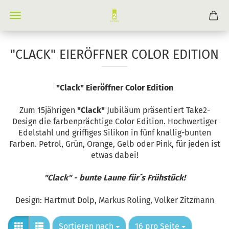
"CLACK" EIERÖFFNER COLOR EDITION
"Clack" Eieröffner Color Edition
Zum 15jährigen
"Clack"
Jubiläum präsentiert Take2-
Design die farbenprächtige Color Edition. Hochwertiger
Edelstahl und griffiges Silikon in fünf knallig-bunten
Farben. Petrol, Grün, Orange, Gelb oder Pink, für jeden ist
etwas dabei!
"Clack" - bunte Laune für´s Frühstück!
Design: Hartmut Dolp, Markus Roling, Volker Zitzmann
Sortieren nach
pro Seite
Sortieren nach
16 pro Seite