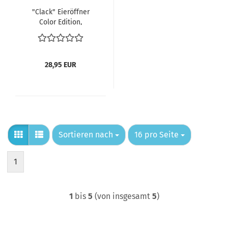
"Clack" Eieröffner
Color Edition,
Silikonkugel grün
28,95 EUR
Sortieren nach
pro Seite
Sortieren nach
16 pro Seite
1
1
bis
5
(von insgesamt
5
)