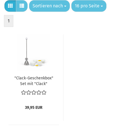
Sortieren nach
pro Seite
Sortieren nach
16 pro Seite
1
"Clack-Geschenkbox"
Set mit "Clack"
Eieröffner mit weißem
Keramikei, 4 weißen
Porzellan Eierbechern
39,95 EUR