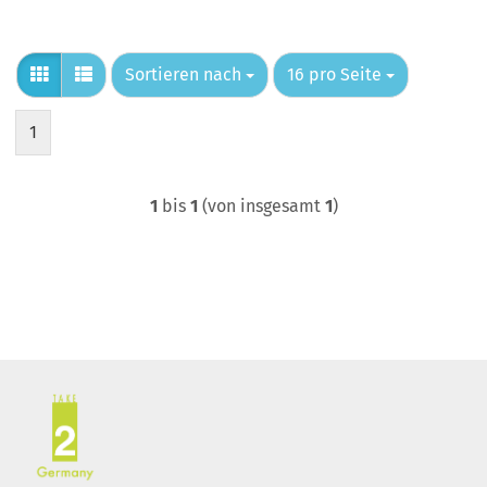
Sortieren nach
pro Seite
Sortieren nach
16 pro Seite
1
1
bis
1
(von insgesamt
1
)