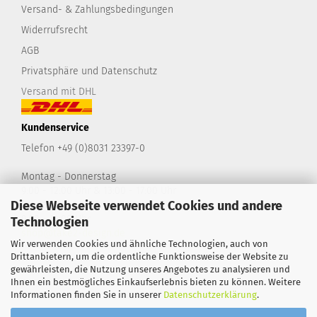
Versand- & Zahlungsbedingungen
Widerrufsrecht
AGB
Privatsphäre und Datenschutz
Versand mit DHL
Kundenservice
Telefon +49 (0)8031 23397-0
Montag - Donnerstag
9:00 - 12:00 Uhr & 13:00 - 17:00 Uhr
Diese Webseite verwendet Cookies und andere
Freitag
9:00 - 14:00 Uhr
Technologien
shop@take2-design.de
Wir verwenden Cookies und ähnliche Technologien, auch von
Drittanbietern, um die ordentliche Funktionsweise der Website zu
gewährleisten, die Nutzung unseres Angebotes zu analysieren und
Ihnen ein bestmögliches Einkaufserlebnis bieten zu können. Weitere
Informationen finden Sie in unserer
Datenschutzerklärung
.