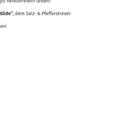
gut herausrieseln lassen.
Slide“
, dem Salz- & Pfefferstreuer
am!