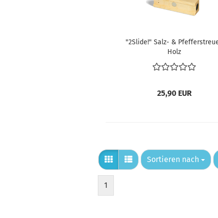
"2Slide!" Salz- & Pfefferstreue
Holz
25,90 EUR
Sortieren nach
Sortieren nach
1