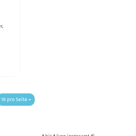
r,
pro Seite
16 pro Seite