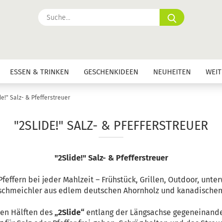
Suche...
ESSEN & TRINKEN
GESCHENKIDEEN
NEUHEITEN
WEIT
de!" Salz- & Pfefferstreuer
"2SLIDE!" SALZ- & PFEFFERSTREUER
"2Slide!" Salz- & Pfefferstreuer
feffern bei jeder Mahlzeit – Frühstück, Grillen, Outdoor, unt
schmeichler aus edlem deutschen Ahornholz und kanadischem W
den Hälften des
„2Slide“
entlang der Längsachse gegeneinande