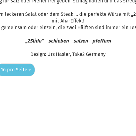
für Salz oder Pfeffer frei geben. Schräg halten und das Streu
dem leckeren Salat oder dem Steak … die perfekte Würze mit
„2
mit Aha-Effekt!
 gemeinsam oder einzeln, die zwei Hälften sind immer ein Te
„2Slide“ – schieben – salzen - pfeffern
Design: Urs Hasler, Take2 Germany
pro Seite
16 pro Seite