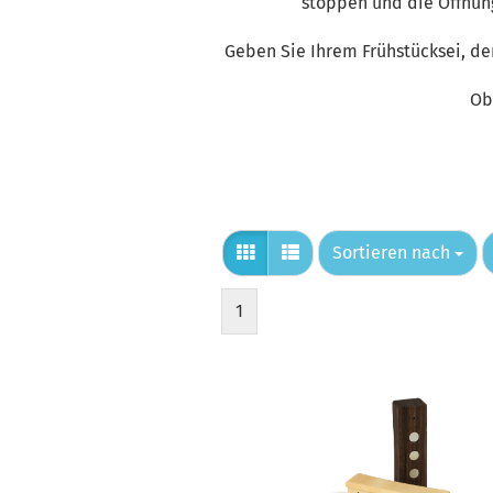
stoppen und die Öffnung 
Geben Sie Ihrem Frühstücksei, 
Ob
Sortieren nach
Sortieren nach
1