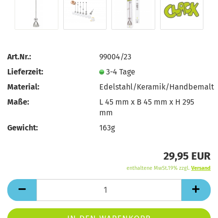
Art.Nr.:
99004/23
Lieferzeit:
3-4 Tage
Material:
Edelstahl/Keramik/Handbemalt
Maße:
L 45 mm x B 45 mm x H 295
mm
Gewicht:
163g
29,95 EUR
enthaltene MwSt.19% zzgl.
Versand