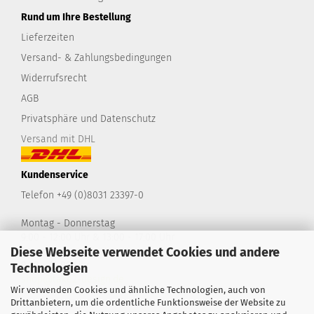
Rund um Ihre Bestellung
Lieferzeiten
Versand- & Zahlungsbedingungen
Widerrufsrecht
AGB
Privatsphäre und Datenschutz
Versand mit DHL
Kundenservice
Telefon +49 (0)8031 23397-0
Montag - Donnerstag
9:00 - 12:00 Uhr & 13:00 - 17:00 Uhr
Diese Webseite verwendet Cookies und andere
Freitag
9:00 - 14:00 Uhr
Technologien
shop@take2-design.de
Wir verwenden Cookies und ähnliche Technologien, auch von
Drittanbietern, um die ordentliche Funktionsweise der Website zu