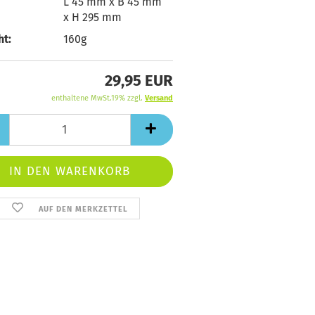
L 45 mm x B 45 mm
x H 295 mm
t:
160g
29,95 EUR
enthaltene MwSt.19% zzgl.
Versand
AUF DEN MERKZETTEL