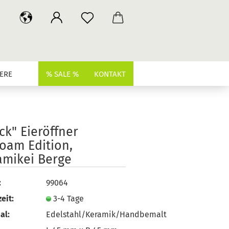
ERE
% SALE %
KONTAKT
ck" Eieröffner
oam Edition,
amikei Berge
:
99064
eit:
3-4 Tage
al:
Edelstahl/Keramik/Handbemalt