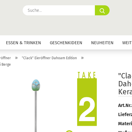
Suche...
ESSEN & TRINKEN
GESCHENKIDEEN
NEUHEITEN
WEIT
»
»
röffner
"Clack" Eieröffner Dahoam Edition
i Berge
"Cla
Dah
Ker
Art.Nr.
Lieferz
Materi