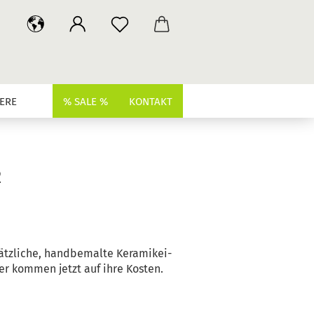
ERE
% SALE %
KONTAKT
2
sätzliche, handbemalte Keramikei-
r kommen jetzt auf ihre Kosten.