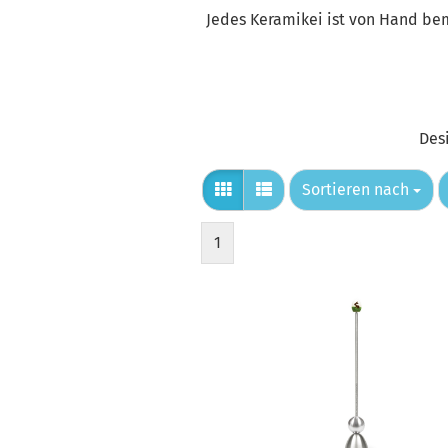
Jedes Keramikei ist von Hand bema
Des
Sortieren nach
Sortieren nach
1