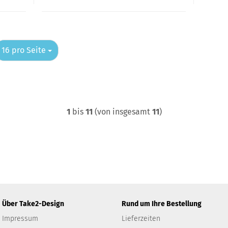
pro Seite
16 pro Seite
1
bis
11
(von insgesamt
11
)
Über Take2-Design
Rund um Ihre Bestellung
Impressum
Lieferzeiten