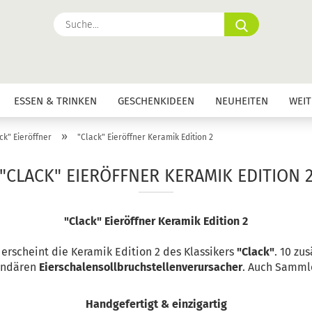
Suche...
ESSEN & TRINKEN
GESCHENKIDEEN
NEUHEITEN
WEIT
»
ck" Eieröffner
"Clack" Eieröffner Keramik Edition 2
"CLACK" EIERÖFFNER KERAMIK EDITION 
"Clack" Eieröffner Keramik Edition 2
erscheint die Keramik Edition 2 des Klassikers
"Clack"
. 10 zu
endären
Eierschalensollbruchstellenverursacher
. Auch Sammle
Handgefertigt & einzigartig