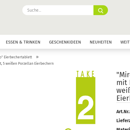
Suche...
ESSEN & TRINKEN
GESCHENKIDEEN
NEUHEITEN
WEIT
»
o" Eierbechertablett
tt, 5 weißen Porzellan Eierbechern
"Mir
mit 
wei
Eie
Art.Nr.
Lieferz
Materi