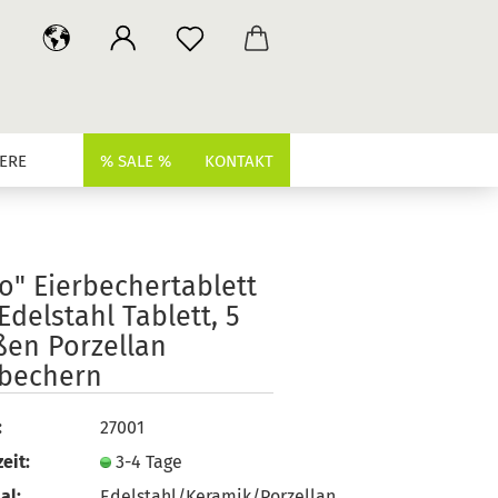
ERE
% SALE %
KONTAKT
o" Eierbechertablett
Edelstahl Tablett, 5
ßen Porzellan
rbechern
:
27001
eit:
3-4 Tage
al:
Edelstahl/Keramik/Porzellan