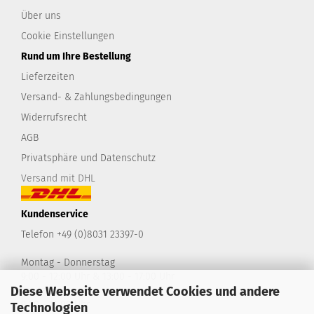
Über uns
Cookie Einstellungen
Rund um Ihre Bestellung
Lieferzeiten
Versand- & Zahlungsbedingungen
Widerrufsrecht
AGB
Privatsphäre und Datenschutz
Versand mit DHL
Kundenservice
Telefon +49 (0)8031 23397-0
Montag - Donnerstag
9:00 - 12:00 Uhr & 13:00 - 17:00 Uhr
Diese Webseite verwendet Cookies und andere
Freitag
9:00 - 14:00 Uhr
Technologien