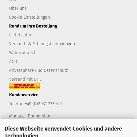
Über uns
Cookie Einstellungen
Rund um Ihre Bestellung
Lieferzeiten
Versand- & Zahlungsbedingungen
Widerrufsrecht
AGB
Privatsphäre und Datenschutz
Versand mit DHL
Kundenservice
Telefon +49 (0)8031 23397-0
Montag - Donnerstag
9:00 - 12:00 Uhr & 13:00 - 17:00 Uhr
Diese Webseite verwendet Cookies und andere
Freitag
9:00 - 14:00 Uhr
Technologien