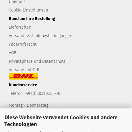
Über uns
Cookie Einstellungen
Rund um Ihre Bestellung
Lieferzeiten
Versand- & Zahlungsbedingungen
Widerrufsrecht
AGB
Privatsphäre und Datenschutz
Versand mit DHL
Kundenservice
Telefon +49 (0)8031 23397-0
Montag - Donnerstag
9:00 - 12:00 Uhr & 13:00 - 17:00 Uhr
Diese Webseite verwendet Cookies und andere
Freitag
9:00 - 14:00 Uhr
Technologien
shop@take2-design.de