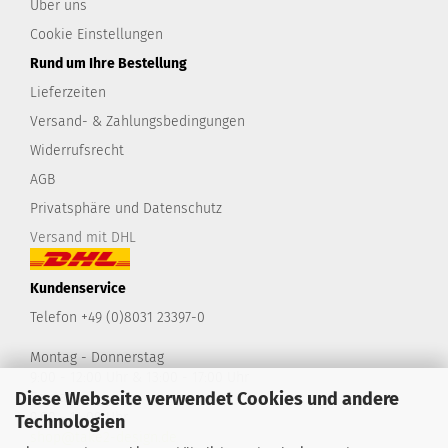
Über uns
Cookie Einstellungen
Rund um Ihre Bestellung
Lieferzeiten
Versand- & Zahlungsbedingungen
Widerrufsrecht
AGB
Privatsphäre und Datenschutz
Versand mit DHL
Kundenservice
Telefon +49 (0)8031 23397-0
Montag - Donnerstag
9:00 - 12:00 Uhr & 13:00 - 17:00 Uhr
Diese Webseite verwendet Cookies und andere
Freitag
9:00 - 14:00 Uhr
Technologien
shop@take2-design.de